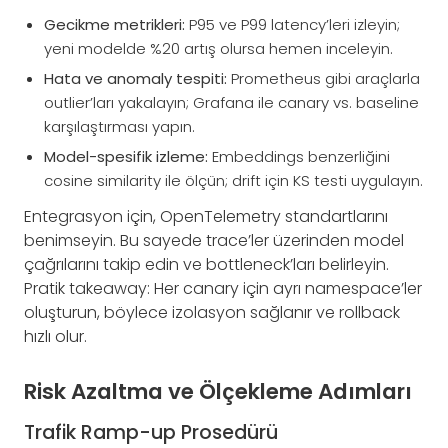
Gecikme metrikleri:
P95 ve P99 latency’leri izleyin;
yeni modelde %20 artış olursa hemen inceleyin.
Hata ve anomaly tespiti:
Prometheus gibi araçlarla
outlier’ları yakalayın; Grafana ile canary vs. baseline
karşılaştırması yapın.
Model-spesifik izleme:
Embeddings benzerliğini
cosine similarity ile ölçün; drift için KS testi uygulayın.
Entegrasyon için, OpenTelemetry standartlarını
benimseyin. Bu sayede trace’ler üzerinden model
çağrılarını takip edin ve bottleneck’ları belirleyin.
Pratik takeaway: Her canary için ayrı namespace’ler
oluşturun, böylece izolasyon sağlanır ve rollback
hızlı olur.
Risk Azaltma ve Ölçekleme Adımları
Trafik Ramp-up Prosedürü