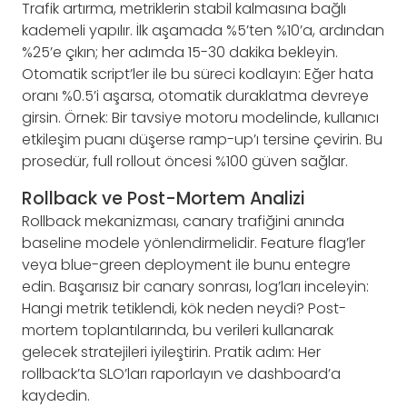
Trafik artırma, metriklerin stabil kalmasına bağlı
kademeli yapılır. İlk aşamada %5’ten %10’a, ardından
%25’e çıkın; her adımda 15-30 dakika bekleyin.
Otomatik script’ler ile bu süreci kodlayın: Eğer hata
oranı %0.5’i aşarsa, otomatik duraklatma devreye
girsin. Örnek: Bir tavsiye motoru modelinde, kullanıcı
etkileşim puanı düşerse ramp-up’ı tersine çevirin. Bu
prosedür, full rollout öncesi %100 güven sağlar.
Rollback ve Post-Mortem Analizi
Rollback mekanizması, canary trafiğini anında
baseline modele yönlendirmelidir. Feature flag’ler
veya blue-green deployment ile bunu entegre
edin. Başarısız bir canary sonrası, log’ları inceleyin:
Hangi metrik tetiklendi, kök neden neydi? Post-
mortem toplantılarında, bu verileri kullanarak
gelecek stratejileri iyileştirin. Pratik adım: Her
rollback’ta SLO’ları raporlayın ve dashboard’a
kaydedin.