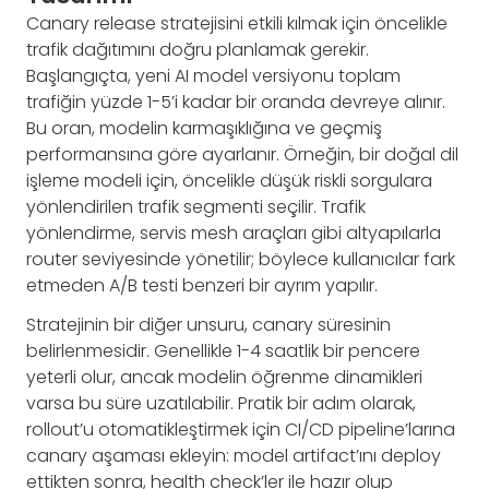
Canary release stratejisini etkili kılmak için öncelikle
trafik dağıtımını doğru planlamak gerekir.
Başlangıçta, yeni AI model versiyonu toplam
trafiğin yüzde 1-5’i kadar bir oranda devreye alınır.
Bu oran, modelin karmaşıklığına ve geçmiş
performansına göre ayarlanır. Örneğin, bir doğal dil
işleme modeli için, öncelikle düşük riskli sorgulara
yönlendirilen trafik segmenti seçilir. Trafik
yönlendirme, servis mesh araçları gibi altyapılarla
router seviyesinde yönetilir; böylece kullanıcılar fark
etmeden A/B testi benzeri bir ayrım yapılır.
Stratejinin bir diğer unsuru, canary süresinin
belirlenmesidir. Genellikle 1-4 saatlik bir pencere
yeterli olur, ancak modelin öğrenme dinamikleri
varsa bu süre uzatılabilir. Pratik bir adım olarak,
rollout’u otomatikleştirmek için CI/CD pipeline’larına
canary aşaması ekleyin: model artifact’ını deploy
ettikten sonra, health check’ler ile hazır olup