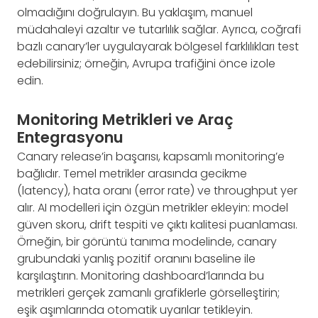
olmadığını doğrulayın. Bu yaklaşım, manuel
müdahaleyi azaltır ve tutarlılık sağlar. Ayrıca, coğrafi
bazlı canary’ler uygulayarak bölgesel farklılıkları test
edebilirsiniz; örneğin, Avrupa trafiğini önce izole
edin.
Monitoring Metrikleri ve Araç
Entegrasyonu
Canary release’in başarısı, kapsamlı monitoring’e
bağlıdır. Temel metrikler arasında gecikme
(latency), hata oranı (error rate) ve throughput yer
alır. AI modelleri için özgün metrikler ekleyin: model
güven skoru, drift tespiti ve çıktı kalitesi puanlaması.
Örneğin, bir görüntü tanıma modelinde, canary
grubundaki yanlış pozitif oranını baseline ile
karşılaştırın. Monitoring dashboard’larında bu
metrikleri gerçek zamanlı grafiklerle görselleştirin;
eşik aşımlarında otomatik uyarılar tetikleyin.