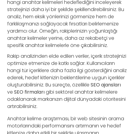
hangi anahtar kelimeleri hedeflediğini inceleyerek
stratejinizi daha iyi bir şekilde şekillendirebilirsiniz. Bu
analiz, hem eksik yönlerinizi görmenize hem de
farklılaşmanızı sağlayacak fırsatları belirlemenize
yardımcı olur. Örneğin, rakiplerinizin yoğunlaştığı
anahtar kelimeler yerine, daha az rekabetçi ve
spesifik anahtar kelimelerle öne çıkabilirsiniz.
Rakip analizinden elde edilen veriler, içerik stratejinizi
optimize etmenize de katkı sağlar. Kullanıcıların
hangi tür içeriklere daha fazla ilgi gösterdiğini analiz
ederek, hedef kitlenizin beklentilerine uygun içerikler
oluşturabilirsiniz. Bu süreçte, özellikle
SEO ajansları
ve
SEO firmaları
gibi sektörel anahtar kelimelere
odaklanarak markanızın dijital dünyadaki otoritesini
artırabilirsiniz.
Anahtar kelime araştırması, bir web sitesinin arama
motorlarındaki performansını artırmanın ve hedef
kitlenize daha etkili bir şekilde ulaşmanın