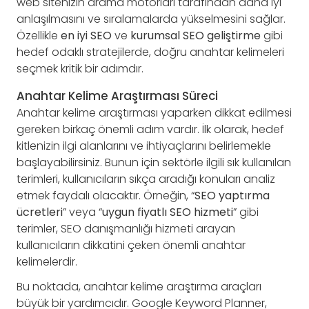
web sitenizin arama motorları tarafından daha iyi
anlaşılmasını ve sıralamalarda yükselmesini sağlar.
Özellikle
en iyi SEO
ve
kurumsal SEO geliştirme
gibi
hedef odaklı stratejilerde, doğru anahtar kelimeleri
seçmek kritik bir adımdır.
Anahtar Kelime Araştırması Süreci
Anahtar kelime araştırması yaparken dikkat edilmesi
gereken birkaç önemli adım vardır. İlk olarak, hedef
kitlenizin ilgi alanlarını ve ihtiyaçlarını belirlemekle
başlayabilirsiniz. Bunun için sektörle ilgili sık kullanılan
terimleri, kullanıcıların sıkça aradığı konuları analiz
etmek faydalı olacaktır. Örneğin, “
SEO yaptırma
ücretleri
” veya “
uygun fiyatlı SEO hizmeti
” gibi
terimler, SEO danışmanlığı hizmeti arayan
kullanıcıların dikkatini çeken önemli anahtar
kelimelerdir.
Bu noktada, anahtar kelime araştırma araçları
büyük bir yardımcıdır. Google Keyword Planner,