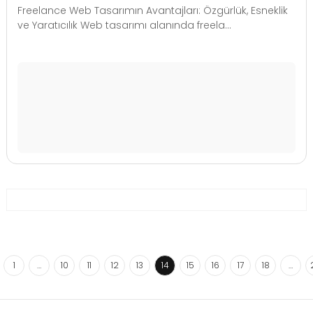
Freelance Web Tasarımın Avantajları: Özgürlük, Esneklik
ve Yaratıcılık Web tasarımı alanında freela...
1
…
10
11
12
13
14
15
16
17
18
…