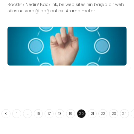
Backlink Nedir? Backlink, bir web sitesinin başka bir web
sitesine verdiği bağlantıdır. Arama motor...
1
…
16
17
18
19
20
21
22
23
24