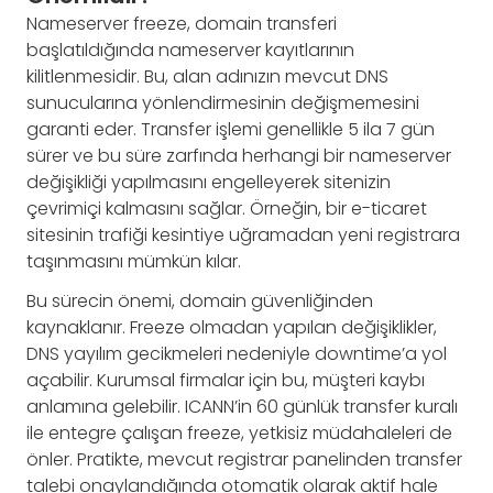
Nameserver freeze, domain transferi
başlatıldığında nameserver kayıtlarının
kilitlenmesidir. Bu, alan adınızın mevcut DNS
sunucularına yönlendirmesinin değişmemesini
garanti eder. Transfer işlemi genellikle 5 ila 7 gün
sürer ve bu süre zarfında herhangi bir nameserver
değişikliği yapılmasını engelleyerek sitenizin
çevrimiçi kalmasını sağlar. Örneğin, bir e-ticaret
sitesinin trafiği kesintiye uğramadan yeni registrara
taşınmasını mümkün kılar.
Bu sürecin önemi, domain güvenliğinden
kaynaklanır. Freeze olmadan yapılan değişiklikler,
DNS yayılım gecikmeleri nedeniyle downtime’a yol
açabilir. Kurumsal firmalar için bu, müşteri kaybı
anlamına gelebilir. ICANN’in 60 günlük transfer kuralı
ile entegre çalışan freeze, yetkisiz müdahaleleri de
önler. Pratikte, mevcut registrar panelinden transfer
talebi onaylandığında otomatik olarak aktif hale