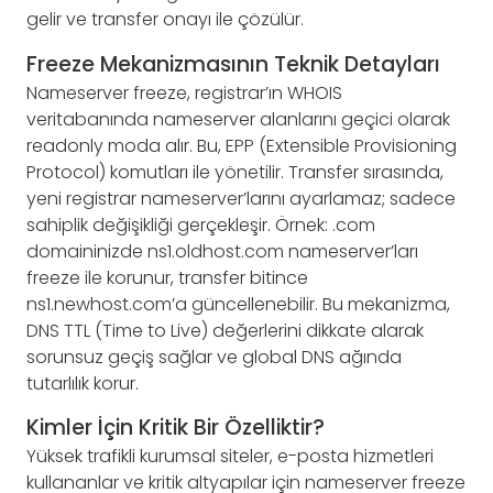
gelir ve transfer onayı ile çözülür.
Freeze Mekanizmasının Teknik Detayları
Nameserver freeze, registrar’ın WHOIS
veritabanında nameserver alanlarını geçici olarak
readonly moda alır. Bu, EPP (Extensible Provisioning
Protocol) komutları ile yönetilir. Transfer sırasında,
yeni registrar nameserver’larını ayarlamaz; sadece
sahiplik değişikliği gerçekleşir. Örnek: .com
domaininizde ns1.oldhost.com nameserver’ları
freeze ile korunur, transfer bitince
ns1.newhost.com’a güncellenebilir. Bu mekanizma,
DNS TTL (Time to Live) değerlerini dikkate alarak
sorunsuz geçiş sağlar ve global DNS ağında
tutarlılık korur.
Kimler İçin Kritik Bir Özelliktir?
Yüksek trafikli kurumsal siteler, e-posta hizmetleri
kullananlar ve kritik altyapılar için nameserver freeze