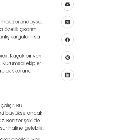
 yapmak zorundaysa,
 özellik çıkarımı
yanlış kurgulanırsa
ir. Küçük bir veri
 Kurumsal ekipler
oğruluk skoruna
çalışır. Bu
seti büyükse ancak
. Benzer şekilde
ur haline gelebilir.
arar değildir. Veri