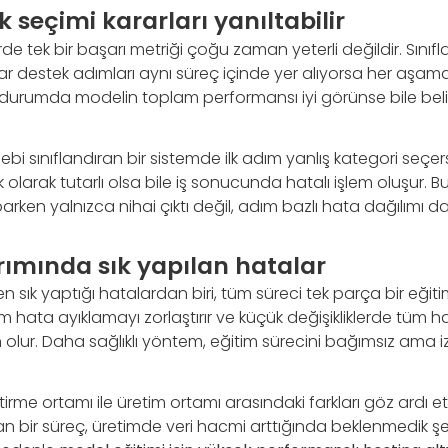
k seçimi kararları yanıltabilir
de tek bir başarı metriği çoğu zaman yeterli değildir. Sınıf
 destek adımları aynı süreç içinde yer alıyorsa her aşama 
i durumda modelin toplam performansı iyi görünse bile belirli
ebi sınıflandıran bir sistemde ilk adım yanlış kategori seçer
 olarak tutarlı olsa bile iş sonucunda hatalı işlem oluşur. 
ken yalnızca nihai çıktı değil, adım bazlı hata dağılımı da
arımında sık yapılan hatalar
n sık yaptığı hatalardan biri, tüm süreci tek parça bir eğitim 
ım hata ayıklamayı zorlaştırır ve küçük değişikliklerde tüm h
lur. Daha sağlıklı yöntem, eğitim sürecini bağımsız ama iz
ştirme ortamı ile üretim ortamı arasındaki farkları göz ardı et
an bir süreç, üretimde veri hacmi arttığında beklenmedik şe