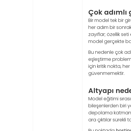
Çok adımlı 
Bir model tek bir g
her adım bir sonraki
zayıflar; özellik set
model gerçekte başa
Bu nedenle çok adım
eşleştirme problem
için kritik nokta, h
güvenmemektir.
Altyapı nede
Model eğitimi sırası
bileşenlerden biri 
depolama katmanı 
ara çıktılar sürekli
Bu noktada
hostin