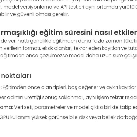
bi, model versiyonlama ve API testleri aynı ortamda yürütül
ebilir ve güvenli olması gerekir.
rmaşıklığı eğitim süresini nasıl etkile
de veri hattı genellikle eğitimden daha fazla zaman tüketir.
erilerin formatı, eksik alanları, tekrar eden kayıtları ve tutar
lar eğitimden önce çözülmezse model daha uzun süre çalışı
 noktaları
:
Eğitimden önce alan tipleri, boş değerler ve aykırı kayıtlar 
er adımın ürettiği sonuç saklanmalı, aynı işlem tekrar tekrar 
lama:
Veri seti, parametreler ve model çıktısı birlikte takip ed
GPU kullanımı yüksek görünse bile disk veya bellek darboğa