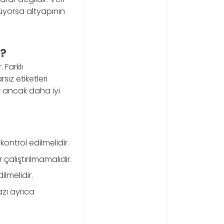
üyorsa altyapının
r?
 Farklı
sız etiketleri
r ancak daha iyi
kontrol edilmelidir.
çalıştırılmamalıdır.
ilmelidir.
zı ayrıca