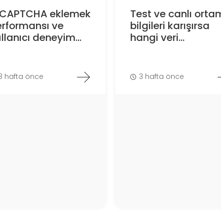
eCAPTCHA eklemek
Test ve canlı orta
erformansı ve
bilgileri karışırsa
llanıcı deneyim...
hangi veri...
3 hafta önce
3 hafta önce