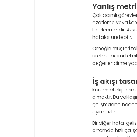
Yanlış metri
Çok adımlı görevler
özetleme veya karar
belirlenmelidir. Aks
hatalar üretebilir.
Örneğin müşteri tal
üretme adımı teknik
değerlendirme yapar
İş akışı tas
Kurumsal ekiplerin e
almaktır. Bu yaklaş
çalışmasına neden o
ayırmaktır.
Bir diğer hata, geli
ortamda hızlı çalış