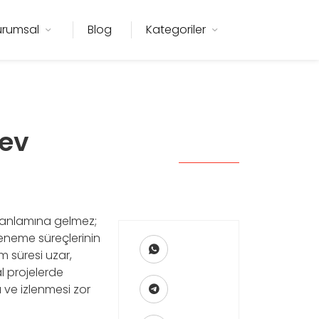
urumsal
Blog
Kategoriler
rev
 anlamına gelmez;
deneme süreçlerinin
m süresi uzar,
l projelerde
ve izlenmesi zor