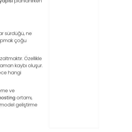
yapısı
planlanırken
dar sürdüğü, ne
 yapmak çoğu
altmaktır. Özellikle
 zaman kaybı oluşur.
lece hangi
leme ve
hosting
ortamı,
 model geliştirme