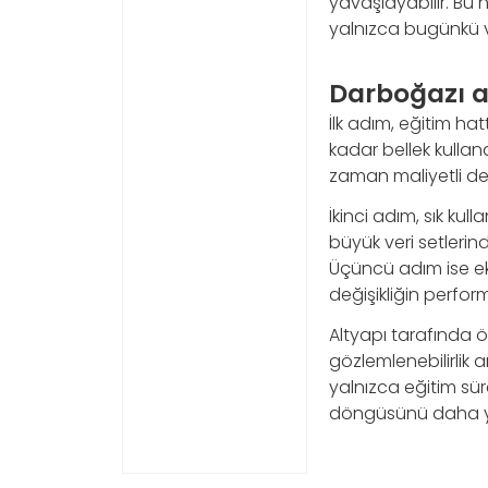
yavaşlayabilir. Bu
yalnızca bugünkü ve
Darboğazı a
İlk adım, eğitim ha
kadar bellek kulla
zaman maliyetli d
İkinci adım, sık kul
büyük veri setlerin
Üçüncü adım ise ek
değişikliğin perform
Altyapı tarafında ö
gözlemlenebilirlik a
yalnızca eğitim sür
döngüsünü daha yöne