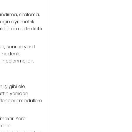
landırma, sıralama,
için ayrı metrik
 bir ara adım kritik
se, sonraki yanıt
Bu nedenle
 incelenmelidir.
işi gibi ele
attın yeniden
lenebilir modüllere
mektir. Yerel
kilde