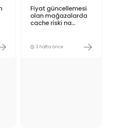
m
Fiyat güncellemesi
olan mağazalarda
cache riski na...
3 hafta önce