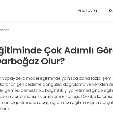
Anasayfa
K
eden ...
ğitiminde Çok Adımlı Gö
arboğaz Olur?
r, yapay zekâ model eğitiminde yalnızca daha fazla işlem
a kararlar, geri besleme döngüleri, doğrulama ve yeniden 
ale gelmesi demektir. Bu bağımlılık iyi yönetilmediğinde eğiti
delin performansını yorumlamak zorlaşır. Özellikle kurumsa
n algoritmadan değil, uçtan uca eğitim akışının parçalı 
lanır.