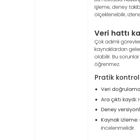
işleme, deney taki
ölçeklenebilir, izlen
Veri hattı ka
Çok adımlı görevler
kaynaklardan gelen v
olabilir. Bu sorun
öğrenmez.
Pratik kontrol
Veri doğrulama
Ara çıktı kaydı:
H
Deney versiyon
Kaynak izleme:
incelenmelidir.