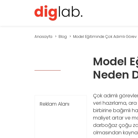
Anasayfa
Blog
Model Eğitiminde Çok Adımlı Görev N
Model E
Neden D
Çok adımlı görevle
veri hazırlama, ar
Reklam Alanı
birbirine bağımlı h
maliyet artar ve mo
darboğaz çoğu zama
olmasından kaynak