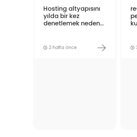
Hosting altyapısını
r
yılda bir kez
p
denetlemek neden...
ku
2 hafta önce