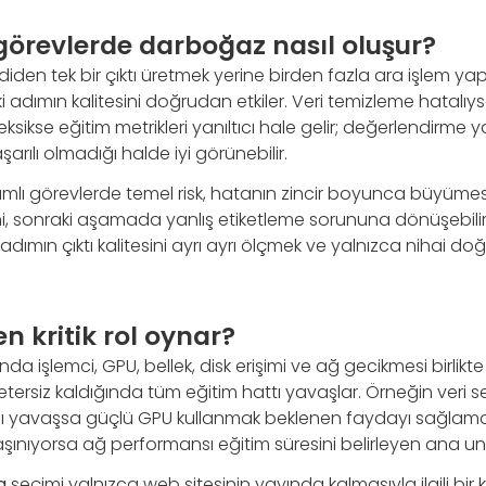
görevlerde darboğaz nasıl oluşur?
irdiden tek bir çıktı üretmek yerine birden fazla ara işlem
 adımın kalitesini doğrudan etkiler. Veri temizleme hatalıysa
i eksikse eğitim metrikleri yanıltıcı hale gelir; değerlendirme 
rılı olmadığı halde iyi görünebilir.
lı görevlerde temel risk, hatanın zincir boyunca büyümesid
i, sonraki aşamada yanlış etiketleme sorununa dönüşebilir.
er adımın çıktı kalitesini ayrı ayrı ölçmek ve yalnızca nihai d
n kritik rol oynar?
nda işlemci, GPU, bellek, disk erişimi ve ağ gecikmesi birlikte 
yetersiz kaldığında tüm eğitim hattı yavaşlar. Örneğin veri 
yavaşsa güçlü GPU kullanmak beklenen faydayı sağlamaz
 taşınıyorsa ağ performansı eğitim süresini belirleyen ana uns
g
seçimi yalnızca web sitesinin yayında kalmasıyla ilgili bir k