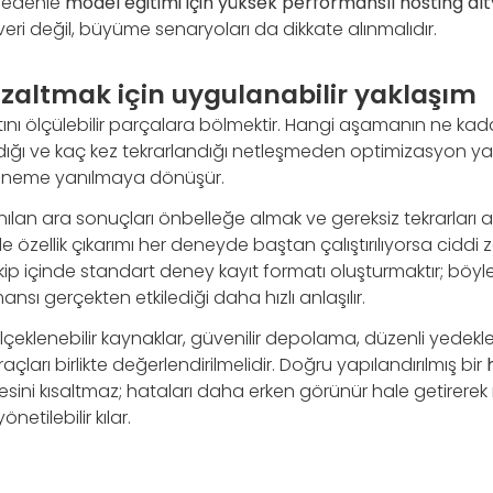
 nedenle
model eğitimi için yüksek performanslı hosting alt
ri değil, büyüme senaryoları da dikkate alınmalıdır.
zaltmak için uygulanabilir yaklaşım
ttını ölçülebilir parçalara bölmektir. Hangi aşamanın ne ka
ndığı ve kaç kez tekrarlandığı netleşmeden optimizasyon
eneme yanılmaya dönüşür.
lanılan ara sonuçları önbelleğe almak ve gereksiz tekrarları az
de özellik çıkarımı her deneyde baştan çalıştırılıyorsa ciddi
ip içinde standart deney kayıt formatı oluşturmaktır; böy
ansı gerçekten etkilediği daha hızlı anlaşılır.
lçeklenebilir kaynaklar, güvenilir depolama, düzenli yedek
raçları birlikte değerlendirilmelidir. Doğru yapılandırılmış bir
esini kısaltmaz; hataları daha erken görünür hale getirerek
tilebilir kılar.