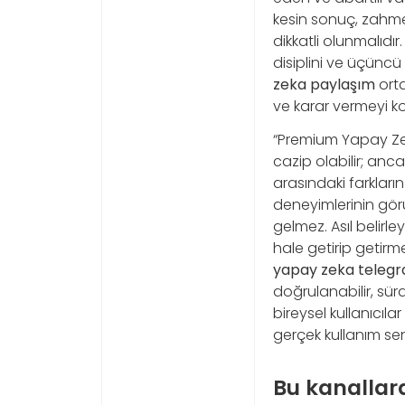
kesin sonuç, zahmet
dikkatli olunmalıdır
disiplini ve üçüncü
zeka paylaşım
orta
ve karar vermeyi kol
“Premium Yapay Zek
cazip olabilir; anc
arasındaki farkların 
deneyimlerinin görü
gelmez. Asıl belirl
hale getirip getir
yapay zeka teleg
doğrulanabilir, sür
bireysel kullanıcıla
gerçek kullanım se
Bu kanallar