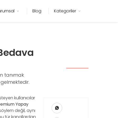
urumsal
Blog
Kategoriler
 Bedava
dan tanımak
e gelmektedir.
teyen kullanıcılar
remium Yapay
 söylem değil, aynı
 bu tür kanallardan