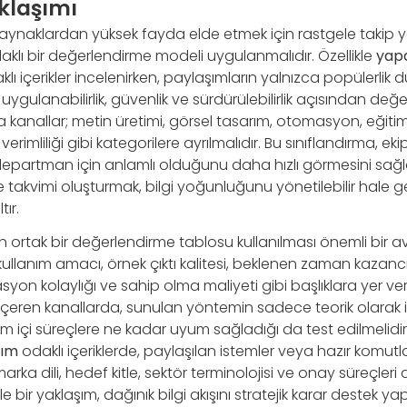
klaşımı
aynaklardan yüksek fayda elde etmek için rastgele takip yer
odaklı bir değerlendirme modeli uygulanmalıdır. Özellikle
yap
lı içerikler incelenirken, paylaşımların yalnızca popülerlik 
, uygulanabilirlik, güvenlik ve sürdürülebilirlik açısından değe
a kanallar; metin üretimi, görsel tasarım, otomasyon, eğitim,
verimliliği gibi kategorilere ayrılmalıdır. Bu sınıflandırma, eki
epartman için anlamlı olduğunu daha hızlı görmesini sağlar
 takvimi oluşturmak, bilgi yoğunluğunu yönetilebilir hale get
ır.
in ortak bir değerlendirme tablosu kullanılması önemli bir a
ullanım amacı, örnek çıktı kalitesi, beklenen zaman kazancı, 
asyon kolaylığı ve sahip olma maliyeti gibi başlıklara yer veri
içeren kanallarda, sunulan yöntemin sadece teorik olarak il
rum içi süreçlere ne kadar uyum sağladığı da test edilmelidir
şım
odaklı içeriklerde, paylaşılan istemler veya hazır komu
ka dili, hedef kitle, sektör terminolojisi ve onay süreçleri 
e bir yaklaşım, dağınık bilgi akışını stratejik karar destek y