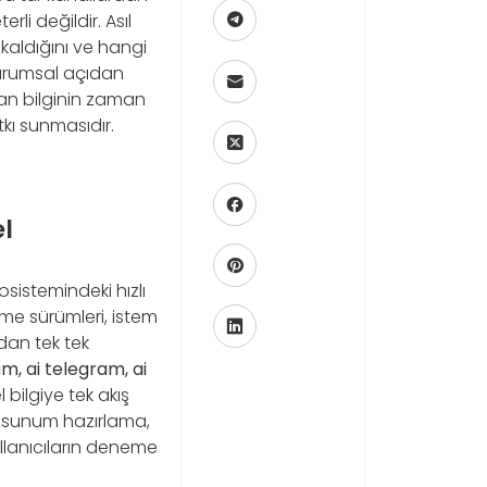
li değildir. Asıl
 kaldığını ve hangi
Kurumsal açıdan
lan bilginin zaman
tkı sunmasıdır.
l
sistemindeki hızlı
me sürümleri, istem
rdan tek tek
, ai telegram, ai
bilgiye tek akış
i, sunum hazırlama,
ullanıcıların deneme