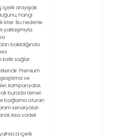
çerik arayışıdır.
lduğunu, hangi
k ister. Bu nedenle
m
yaklaşımıyla
ısa
çıdan bakıldığında
rini
katkı sağlar.
 etkendir. Premium
rşılaştırma ve
ler, kampanyalar,
Ancak burada temel
ı ve bağlama oturan
llanım senaryoları
kanal, kısa vadeli
yalnızca içerik