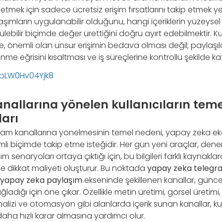
mek için sadece ücretsiz erişim fırsatlarını takip etmek yeter
aşımların uygulanabilir olduğunu, hangi içeriklerin yüzeysel
lebilir biçimde değer ürettiğini doğru ayırt edebilmektir. 
e, önemli olan unsur erişimin bedava olması değil; paylaşı
me eğrisini kısaltması ve iş süreçlerine kontrollü şekilde ka
PbLW0Hv04Yjk8
nallarına yönelen kullanıcıların teme
arı
gram kanallarına yönelmesinin temel nedeni, yapay zeka eko
li biçimde takip etme isteğidir. Her gün yeni araçlar, dene
ım senaryoları ortaya çıktığı için, bu bilgileri farklı kaynakla
dikkat maliyeti oluşturur. Bu noktada
yapay zeka telegram
 yapay zeka paylaşım
ekseninde şekillenen kanallar, güncel 
ğladığı için öne çıkar. Özellikle metin üretimi, görsel üretim
nalizi ve otomasyon gibi alanlarda içerik sunan kanallar, k
 daha hızlı karar almasına yardımcı olur.