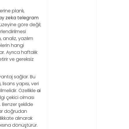
ine planlı,
ay zeka telegram
düzeyine göre değil;
rlendirilmesi
 analiz, yazılım
plerin hangi
. Ayrıca haftalık
irir ve gereksiz
vantaj sağlar. Bu
lisans yapısı, veri
lmelidir. Özellikle
ai
gi çekici olması
. Benzer şekilde
tlar doğrudan
dikkate alınarak
apısına dönüştürür.