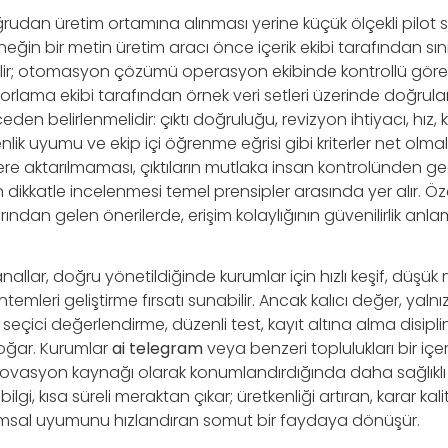
rudan üretim ortamına alınması yerine küçük ölçekli pilot 
rneğin bir metin üretim aracı önce içerik ekibi tarafından sı
ir; otomasyon çözümü operasyon ekibinde kontrollü görevler
porlama ekibi tarafından örnek veri setleri üzerinde doğrulan
eden belirlenmelidir: çıktı doğruluğu, revizyon ihtiyacı, hız, k
ik uyumu ve ekip içi öğrenme eğrisi gibi kriterler net olmal
mlere aktarılmaması, çıktıların mutlaka insan kontrolünden ge
n dikkatle incelenmesi temel prensipler arasında yer alır. Öze
ından gelen önerilerde, erişim kolaylığının güvenilirlik anl
allar, doğru yönetildiğinde kurumlar için hızlı keşif, düşük
temleri geliştirme fırsatı sunabilir. Ancak kalıcı değer, yal
seçici değerlendirme, düzenli test, kayıt altına alma disipli
oğar. Kurumlar
ai telegram
veya benzeri toplulukları bir içeri
inovasyon kaynağı olarak konumlandırdığında daha sağlıklı 
lgi, kısa süreli meraktan çıkar; üretkenliği artıran, karar kal
umsal uyumunu hızlandıran somut bir faydaya dönüşür.