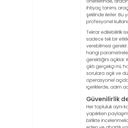
önerilerinde, aracın 
ihtiyaç tanımı, ara
şeklinde ilerler. B
profesyonel kullan
Tekrar edilebilirlik
sadece tek bir etki
verebilmesi gerekir
hangi parametreler
gerektiğini açıklar. 
çıktı gerçekçi mi, h
sorulara açık ve dü
operasyonel açıdan y
içeriklerde, adım ad
Güvenilirlik 
Her topluluk aynı k
yapılırken paylaşım s
birlikte incelenmeli
eden ve abartılı va