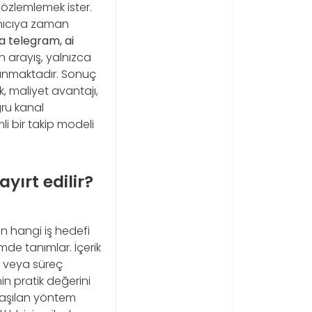
özlemlemek ister.
anıcıya zaman
 telegram, ai
n arayış, yalnızca
yanmaktadır. Sonuç
k, maliyet avantajı,
ğru kanal
li bir takip modeli
yırt edilir?
mün hangi iş hedefi
mde tanımlar. İçerik
e veya süreç
in pratik değerini
ılaşılan yöntem