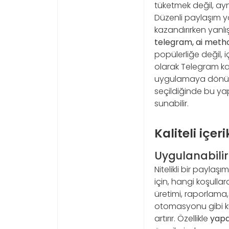
tüketmek değil, ay
Düzenli paylaşım ya
kazandırırken yanl
telegram, ai meth
popülerliğe değil,
olarak Telegram kana
uygulamaya dönük bi
seçildiğinde bu yapı
sunabilir.
Kaliteli içer
Uygulanabilirli
Nitelikli bir paylaşı
için, hangi koşulla
üretimi, raporlama,
otomasyonu gibi kul
artırır. Özellikle
yapa