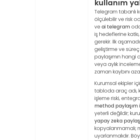
kullanım ya
Telegram tabanlı k
ölçülebilir ve risk 
ve
ai telegram
odak
iş hedeflerine katkı
gerekir. İlk aşamad
geliştirme ve süreç 
paylaşımın hangi d
veya aylık inceleme
zaman kaybını azalt
Kurumsal ekipler iç
tabloda araç adı, k
işleme riski, entegr
method paylaşım
yeterli değildir; ku
yapay zeka payla
kopyalanmamalı; mar
uyarlanmalıdır. Böyl