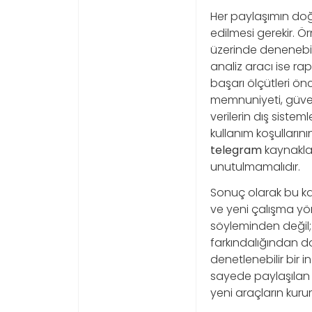
Her paylaşımın doğ
edilmesi gerekir. Ö
üzerinde denenebil
analiz aracı ise ra
başarı ölçütleri önc
memnuniyeti, güvenl
verilerin dış siste
kullanım koşullarını
telegram
kaynaklar
unutulmamalıdır.
Sonuç olarak bu kan
ve yeni çalışma yön
söyleminden değil; 
farkındalığından d
denetlenebilir bir 
sayede paylaşılan bi
yeni araçların kur