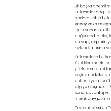
Bir başka önemli mo
Kullanıcılar çoğu z
sınırlara sahip bul
yapay zeka telegr
içerik sunan niteli
değerlendirmeler, k
bu yapı, ekiplerin y
hızlandırmasına ve
Kullanıcıların bu k
özelliklere sahip a
gözlem sürecini ta
erişim modelleri ve
beklenti yalnızca “
bilgiye ulaşmaktır.
sunan, avantaj ve sın
merak duygusunu değ
Topluluk etkisi de T