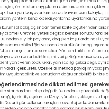
ne yaptığı kadar nasıl kullanıldığı da anlaşılır olmalıdır. Sağlıkl
ç seçimi, örnek istem, uygulama adımları, beklenen çıktı ve 
u yapı, hem yeni başlayanların süreci kavramasını kolaylaştır
ıcıların yöntemi kendi operasyonlarına uyarlamasına yardım
 ise kurumsal bakış açısından temel kalite ölçütlerinden biridi
leyici örnek üretmesi yeterli değildir; benzer sonucu farklı 
. Bu nedenle iyi bir paylaşım, değişken koşullarda nasıl uya
in sonucu etkilediğini ve insan kontrolünün hangi aşama
Kullanıcılar şu soruları sormalıdır: Yöntem farklı sektörlere taş
ataya açık alanlar belirtilmiş mi, veri gizliliği konusunda uyar
zenli yanıt veren topluluklar, yalnızca ilgi çekici değil, ay
ararlı içerik üretir. Özellikle
ai method paylaşım
yaklaşım
ım uygulanabilirlik ve sonuçların doğrulanabilirliği birlikte d
değerlendirmesinde dikkat edilmesi gereke
alite standardına sahip değildir. Bu nedenle güvenilirlik de
ıklığı, içerik dili, açıklama düzeyi, yönetici yaklaşımı ve toplu
dir. Düzenli güncellenen, araçların avantajları kadar sınırla
atlerden kaçınan kanallar daha sağlam bir izlenim verir. Buna