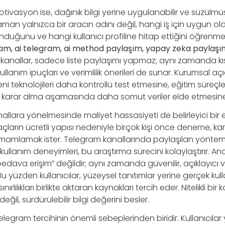
tivasyon ise, dağınık bilgi yerine uygulanabilir ve süzülmüş i
aman yalnızca bir aracın adını değil, hangi iş için uygun o
unduğunu ve hangi kullanıcı profiline hitap ettiğini öğrenme
am, ai telegram, ai method paylaşım, yapay zeka paylaşı
kli kanallar, sadece liste paylaşımı yapmaz; aynı zamanda k
ullanım ipuçları ve verimlilik önerileri de sunar. Kurumsal a
eni teknolojileri daha kontrollü test etmesine, eğitim süreçle
 karar alma aşamasında daha somut veriler elde etmesine 
anallara yönelmesinde maliyet hassasiyeti de belirleyici bir
raçların ücretli yapısı nedeniyle birçok kişi önce deneme, ka
mamlamak ister. Telegram kanallarında paylaşılan yöntem
 kullanım deneyimleri, bu araştırma sürecini kolaylaştırır. 
bedava erişim” değildir; aynı zamanda güvenilir, açıklayıc
 Bu yüzden kullanıcılar, yüzeysel tanıtımlar yerine gerçek ku
ırlılıkları birlikte aktaran kaynakları tercih eder. Nitelikli bir 
il, sürdürülebilir bilgi değerini besler.
elegram tercihinin önemli sebeplerinden biridir. Kullanıcılar 