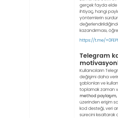
gerçek fayda elde et
ihtiyaç, hangi payl
yöntemlerin sürdürü
değerlendirildiğind
kazandırması, öğren
https://t.me/+0FE
Telegram ka
motivasyonl
Kullanıcıların Tele
değişimi daha verim
şablonları ve kullan
toplamak zaman ve 
method paylaşım,
üzerinden erişim sa
kod desteği, veri a
sürecini kısaltarak