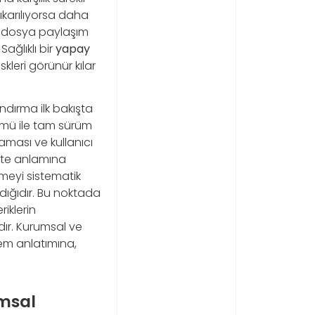
çıkarılıyorsa daha
ği, dosya paylaşım
ağlıklı bir
yapay
leri görünür kılar
ndırma ilk bakışta
rümü ile tam sürüm
lmaması ve kullanıcı
lite anlamına
nmeyi sistematik
dığıdır. Bu noktada
riklerin
dır. Kurumsal ve
ntem anlatımına,
umsal