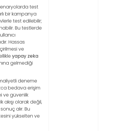
senaryolarda test
nırlı bir kampanya
le test edilebilir;
abilir. Bu testlerde
ullanıcı
ıdır. Hassas
çirilmesi ve
llikle
yapay zeka
amına gelmediği
 maliyetli deneme
nızca bedava erişim
ni ve güvenlik
k akışı olarak değil,
sonuç alır. Bu
itesini yükselten ve