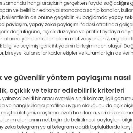
nı zamanda hangi araçların gerçekten fayda sağladığını g
pan ve belirli bir editoryal standarda sahip kanallar, kull
ış beklentilerin de önüne geçebilir. Bu bağlamda
yapay zeka
od paylaşım, yapay zeka paylaşım
ifadesi etrafında gelişe
 içerik doğruluğuna, açıklık düzeyine ve pratik faydaya da
llarına yönelen kullanıcıların motivasyonu; hız, erişilebilirli
lgi ve seçilmiş içerik ihtiyacının birleşiminden oluşur. Do
, bireysel kullanıcılar kadar ekipler ve kurumlar için de verim
ik ve güvenilir yöntem paylaşımı nasıl a
k, açıklık ve tekrar edilebilirlik kriterleri
m, yalnızca belirli bir aracı övmekle sınırlı kalmaz; ilgili çözü
rda ve hangi kullanıcı profiline uygun olduğunu da açık biçi
 müşteri iletişimi, araştırma özeti hazırlama, veri düzenlem
lanım alanlarının net biçimde belirtilmesi, paylaşılan bilgin
y zeka telegram
ve
ai telegram
odaklı topluluklarda karş