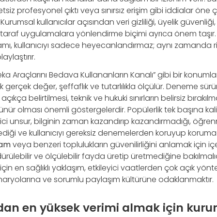
siz profesyonel çıktı veya sınırsız erişim gibi iddialar öne 
. Kurumsal kullanıcılar açısından veri gizliliği, üyelik güvenli
 taraf uygulamalara yönlendirme biçimi ayrıca önem taşır. S
mı, kullanıcıyı sadece heyecanlandırmaz; aynı zamanda risk
aylaştırır.
a Araçlarını Bedava Kullananların Kanalı” gibi bir konumla
ak gerçek değer, şeffaflık ve tutarlılıkla ölçülür. Deneme sü
açıkça belirtilmesi, teknik ve hukuki sınırların belirsiz bırakı
nür olması önemli göstergelerdir. Popülerlik tek başına ka
eyici unsur, bilginin zaman kazandırıp kazandırmadığı, öğre
mediği ve kullanıcıyı gereksiz denemelerden koruyup koruma
ram
veya benzeri toplulukların güvenilirliğini anlamak için içe
dürülebilir ve ölçülebilir fayda üretip üretmediğine bakılmalı
r için en sağlıklı yaklaşım, etkileyici vaatlerden çok açık yö
naryolarına ve sorumlu paylaşım kültürüne odaklanmaktır.
dan en yüksek verimi almak için kur