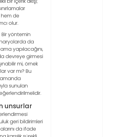
ı bir içerik akışı;
sınırlamalar
ır hem de
cı olur.
r. Bir yöntemin
senaryolarda da
rlama yapılacağını,
da devreye girmesi
ınabilir mi, örnek
ılar var mı? Bu
nı zamanda
ıyla sunulan
eğerlendirilmelidir.
n unsurlar
ğerlendirmesi
luk geri bildirimleri
malarını da ifade
 karşılık sürekli