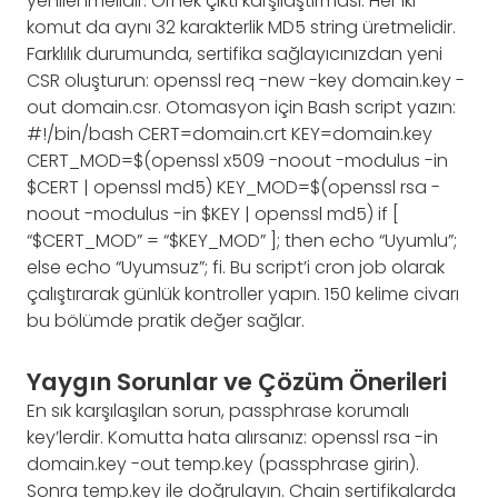
yenilenmelidir. Örnek çıktı karşılaştırması: Her iki
komut da aynı 32 karakterlik MD5 string üretmelidir.
Farklılık durumunda, sertifika sağlayıcınızdan yeni
CSR oluşturun: openssl req -new -key domain.key -
out domain.csr. Otomasyon için Bash script yazın:
#!/bin/bash CERT=domain.crt KEY=domain.key
CERT_MOD=$(openssl x509 -noout -modulus -in
$CERT | openssl md5) KEY_MOD=$(openssl rsa -
noout -modulus -in $KEY | openssl md5) if [
“$CERT_MOD” = “$KEY_MOD” ]; then echo “Uyumlu”;
else echo “Uyumsuz”; fi. Bu script’i cron job olarak
çalıştırarak günlük kontroller yapın. 150 kelime civarı
bu bölümde pratik değer sağlar.
Yaygın Sorunlar ve Çözüm Önerileri
En sık karşılaşılan sorun, passphrase korumalı
key’lerdir. Komutta hata alırsanız: openssl rsa -in
domain.key -out temp.key (passphrase girin).
Sonra temp.key ile doğrulayın. Chain sertifikalarda