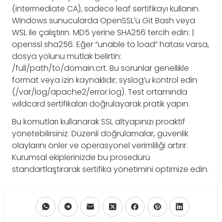
(intermediate CA), sadece leaf sertifikayı kullanın.
Windows sunucularda OpenSSL’ü Git Bash veya
WSL ile çalıştırın. MD5 yerine SHA256 tercih edin: |
openssl sha256. Eğer “unable to load” hatası varsa,
dosya yolunu mutlak belirtin:
/full/path/to/domain.crt. Bu sorunlar genellikle
format veya izin kaynaklıdır; syslog’u kontrol edin
(/var/log/apache2/error.log). Test ortamında
wildcard sertifikaları doğrulayarak pratik yapın.
Bu komutları kullanarak SSL altyapınızı proaktif
yönetebilirsiniz. Düzenli doğrulamalar, güvenlik
olaylarını önler ve operasyonel verimliliği artırır.
Kurumsal ekiplerinizde bu prosedürü
standartlaştırarak sertifika yönetimini optimize edin.