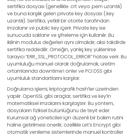
sertifika dosyası (genellikle .crt veya .pem uzantılı)
ve buna karşılık gelen private key dosyası (.key
uzantılı). Sertifika, yetkili bir otorite tarafından
imzalanır ve public key içerir. Private key ise
sunucuda saklanır ve şifreleme için kullanılır. Bu
ikilinin modulus değerleri aynı olmalıdır; aksi takdirde
sertifika reddedilir. Örneğin, yanlış key yüklenirse
tarayıcı “ERR_SSL_PROTOCOL_ERROR” hatası verir. Bu
uyumluluğu manuel olarak doğrulamak, üretim
ortamlarında downtime’ı önler ve PCI DSS gibi
uyumluluk standartlarını karşılar.
Doğrulama işlemi, kriptografik hash’ler üzerinden
yapılır. OpenSSL gibi araçlar, sertifika ve key’in
matematiksel imzalarını karşılaştırır. Bu yöntem,
dosyaların fiziksel bütünlüğünü de teyit eder.
Kurumsal ağ yöneticileri için düzenli bir bakım rutini
haline getirilmesi önerilir, özellikle Let’s Encrypt gibi
otomatik yenileme sistemlerinde manuel kontroller