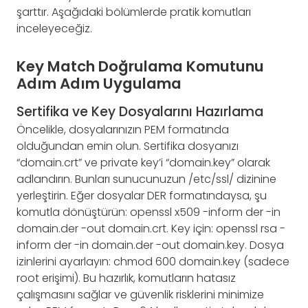
şarttır. Aşağıdaki bölümlerde pratik komutları
inceleyeceğiz.
Key Match Doğrulama Komutunu
Adım Adım Uygulama
Sertifika ve Key Dosyalarını Hazırlama
Öncelikle, dosyalarınızın PEM formatında
olduğundan emin olun. Sertifika dosyanızı
“domain.crt” ve private key’i “domain.key” olarak
adlandırın. Bunları sunucunuzun /etc/ssl/ dizinine
yerleştirin. Eğer dosyalar DER formatındaysa, şu
komutla dönüştürün: openssl x509 -inform der -in
domain.der -out domain.crt. Key için: openssl rsa -
inform der -in domain.der -out domain.key. Dosya
izinlerini ayarlayın: chmod 600 domain.key (sadece
root erişimi). Bu hazırlık, komutların hatasız
çalışmasını sağlar ve güvenlik risklerini minimize