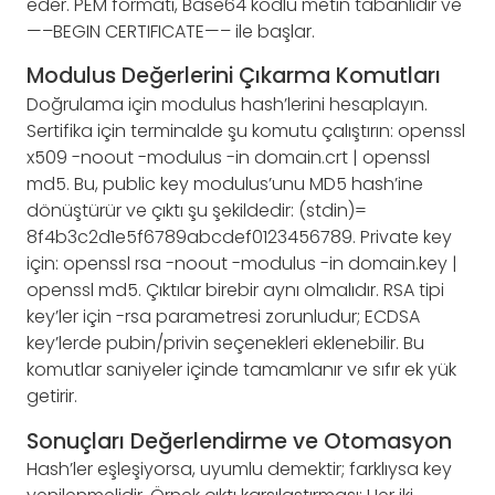
eder. PEM formatı, Base64 kodlu metin tabanlıdır ve
—–BEGIN CERTIFICATE—– ile başlar.
Modulus Değerlerini Çıkarma Komutları
Doğrulama için modulus hash’lerini hesaplayın.
Sertifika için terminalde şu komutu çalıştırın: openssl
x509 -noout -modulus -in domain.crt | openssl
md5. Bu, public key modulus’unu MD5 hash’ine
dönüştürür ve çıktı şu şekildedir: (stdin)=
8f4b3c2d1e5f6789abcdef0123456789. Private key
için: openssl rsa -noout -modulus -in domain.key |
openssl md5. Çıktılar birebir aynı olmalıdır. RSA tipi
key’ler için -rsa parametresi zorunludur; ECDSA
key’lerde pubin/privin seçenekleri eklenebilir. Bu
komutlar saniyeler içinde tamamlanır ve sıfır ek yük
getirir.
Sonuçları Değerlendirme ve Otomasyon
Hash’ler eşleşiyorsa, uyumlu demektir; farklıysa key