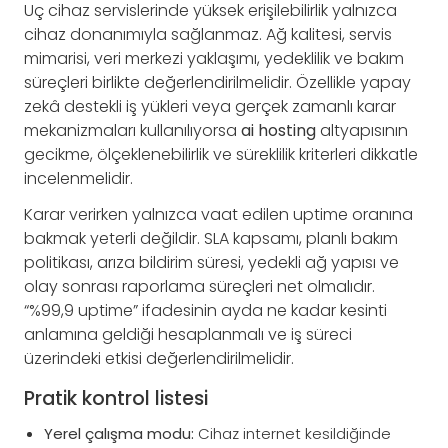
Uç cihaz servislerinde yüksek erişilebilirlik yalnızca
cihaz donanımıyla sağlanmaz. Ağ kalitesi, servis
mimarisi, veri merkezi yaklaşımı, yedeklilik ve bakım
süreçleri birlikte değerlendirilmelidir. Özellikle yapay
zekâ destekli iş yükleri veya gerçek zamanlı karar
mekanizmaları kullanılıyorsa
ai hosting
altyapısının
gecikme, ölçeklenebilirlik ve süreklilik kriterleri dikkatle
incelenmelidir.
Karar verirken yalnızca vaat edilen uptime oranına
bakmak yeterli değildir. SLA kapsamı, planlı bakım
politikası, arıza bildirim süresi, yedekli ağ yapısı ve
olay sonrası raporlama süreçleri net olmalıdır.
“%99,9 uptime” ifadesinin ayda ne kadar kesinti
anlamına geldiği hesaplanmalı ve iş süreci
üzerindeki etkisi değerlendirilmelidir.
Pratik kontrol listesi
Yerel çalışma modu:
Cihaz internet kesildiğinde