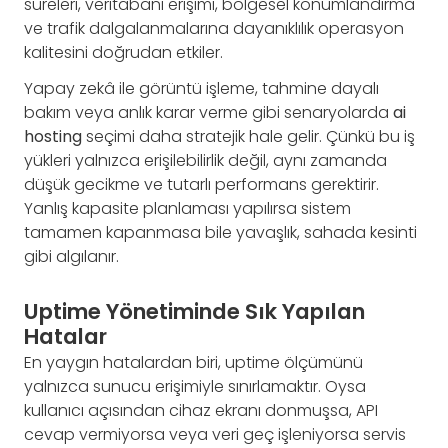
süreleri, veritabanı erişimi, bölgesel konumlandırma
ve trafik dalgalanmalarına dayanıklılık operasyon
kalitesini doğrudan etkiler.
Yapay zekâ ile görüntü işleme, tahmine dayalı
bakım veya anlık karar verme gibi senaryolarda
ai
hosting
seçimi daha stratejik hale gelir. Çünkü bu iş
yükleri yalnızca erişilebilirlik değil, aynı zamanda
düşük gecikme ve tutarlı performans gerektirir.
Yanlış kapasite planlaması yapılırsa sistem
tamamen kapanmasa bile yavaşlık, sahada kesinti
gibi algılanır.
Uptime Yönetiminde Sık Yapılan
Hatalar
En yaygın hatalardan biri, uptime ölçümünü
yalnızca sunucu erişimiyle sınırlamaktır. Oysa
kullanıcı açısından cihaz ekranı donmuşsa, API
cevap vermiyorsa veya veri geç işleniyorsa servis