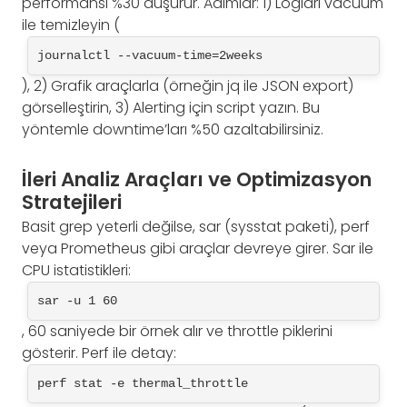
performansı %30 düşürür. Adımlar: 1) Logları vacuum
ile temizleyin (
journalctl --vacuum-time=2weeks
), 2) Grafik araçlarla (örneğin jq ile JSON export)
görselleştirin, 3) Alerting için script yazın. Bu
yöntemle downtime’ları %50 azaltabilirsiniz.
İleri Analiz Araçları ve Optimizasyon
Stratejileri
Basit grep yeterli değilse, sar (sysstat paketi), perf
veya Prometheus gibi araçlar devreye girer. Sar ile
CPU istatistikleri:
sar -u 1 60
, 60 saniyede bir örnek alır ve throttle piklerini
gösterir. Perf ile detay:
perf stat -e thermal_throttle