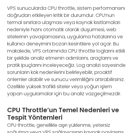
VPS sunucularda CPU throttle, sistem performansını
doğrudan etkileyen kritik bir durumdur. CPU’nun
termal sınırlara ulaşması veya kaynak kısıtlamaları
nedeniyle hızını otomatik olarak düşürmesi, web
sitelerinin yavaşlamasına, uygulama hatalarına ve
kullanıcı deneyimini bozan kesintilere yol açar. Bu
makalede, VPS ortamında CPU throttle loglarını etkili
bir şekilde analiz etmenin adımlarını, araçlarını ve
pratik ipuçlarını inceleyeceğiz. Log analizi sayesinde
sorunların kök nedenlerini belirleyebilir, proaktif
önlemler alabilir ve sunucu verimliliğini artırabilirsiniz.
Özellikle yüksek trafikli siteler veya yoğun işlem
yapan uygulamalar için bu analiz vazgeçilmezdir.
CPU Throttle’un Temel Nedenleri ve
Tespit Yöntemleri
CPU throttle, genellikle aşırı yüklenme, yetersiz
soğutma veya VPS sağlayıcısının kaynak paylaşımı