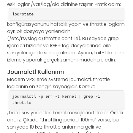
eski loglar /var/log/old dizinine taşınır. Pratik adım:
logrotate
konfigürasyonunu haftalık yapın ve throttle loglarını
ayrı bir dosyaya yönlendirin
(/etc/rsyslog.d/throttle.conf ile). Bu sayede grep
işlemleri hızlanır ve 1GB+ log dosyalarında bile
saniyeler içinde sonuç alırsınız. Ayrıca, tail -f ile canlı
izleme yaparak gerçek zamanlı müdahale edin.
Journalctl Kullanımı
Modern VPS’lerde systemd journalctl, throttle
loglarının en zengin kaynağıdır. Komut:
journalctl -p err -t kernel | grep -i 
throttle
, hata seviyesindeki kernel mesajlarını filtreler. Örnek
analiz: Çıktıda “throttling period: 100ms” varsa, bu
saniyede 10 kez throttle anlamına gelir ve