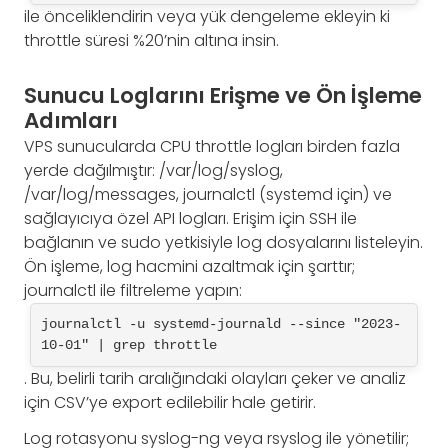
ile önceliklendirin veya yük dengeleme ekleyin ki
throttle süresi %20’nin altına insin.
Sunucu Loglarını Erişme ve Ön İşleme
Adımları
VPS sunucularda CPU throttle logları birden fazla
yerde dağılmıştır: /var/log/syslog,
/var/log/messages, journalctl (systemd için) ve
sağlayıcıya özel API logları. Erişim için SSH ile
bağlanın ve sudo yetkisiyle log dosyalarını listeleyin.
Ön işleme, log hacmini azaltmak için şarttır;
journalctl ile filtreleme yapın:
journalctl -u systemd-journald --since "2023-
10-01" | grep throttle
. Bu, belirli tarih aralığındaki olayları çeker ve analiz
için CSV’ye export edilebilir hale getirir.
Log rotasyonu syslog-ng veya rsyslog ile yönetilir;