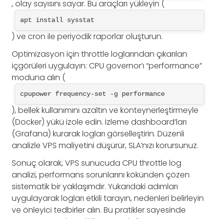
, olay sayısını sayar. Bu araçları yükleyin (
apt install sysstat
) ve cron ile periyodik raporlar oluşturun.
Optimizasyon için throttle loglarından çıkarılan
içgörüleri uygulayın: CPU governor’ı “performance”
moduna alın (
cpupower frequency-set -g performance
), bellek kullanımını azaltın ve konteynerleştirmeyle
(Docker) yükü izole edin. İzleme dashboard’ları
(Grafana) kurarak logları görselleştirin. Düzenli
analizle VPS maliyetini düşürür, SLA’nızı korursunuz.
Sonuç olarak, VPS sunucuda CPU throttle log
analizi, performans sorunlarını kökünden çözen
sistematik bir yaklaşımdır. Yukarıdaki adımları
uygulayarak logları etkili tarayın, nedenleri belirleyin
ve önleyici tedbirler alın. Bu pratikler sayesinde