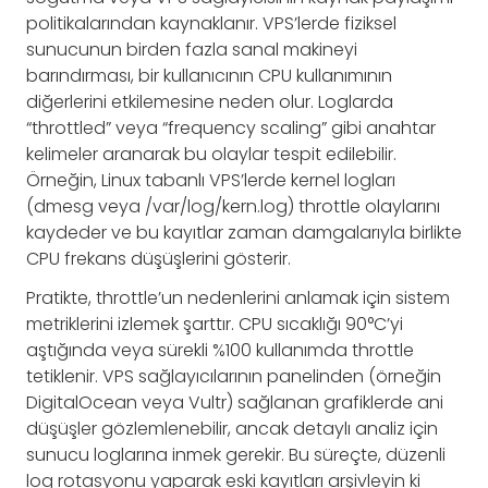
politikalarından kaynaklanır. VPS’lerde fiziksel
sunucunun birden fazla sanal makineyi
barındırması, bir kullanıcının CPU kullanımının
diğerlerini etkilemesine neden olur. Loglarda
“throttled” veya “frequency scaling” gibi anahtar
kelimeler aranarak bu olaylar tespit edilebilir.
Örneğin, Linux tabanlı VPS’lerde kernel logları
(dmesg veya /var/log/kern.log) throttle olaylarını
kaydeder ve bu kayıtlar zaman damgalarıyla birlikte
CPU frekans düşüşlerini gösterir.
Pratikte, throttle’un nedenlerini anlamak için sistem
metriklerini izlemek şarttır. CPU sıcaklığı 90°C’yi
aştığında veya sürekli %100 kullanımda throttle
tetiklenir. VPS sağlayıcılarının panelinden (örneğin
DigitalOcean veya Vultr) sağlanan grafiklerde ani
düşüşler gözlemlenebilir, ancak detaylı analiz için
sunucu loglarına inmek gerekir. Bu süreçte, düzenli
log rotasyonu yaparak eski kayıtları arşivleyin ki