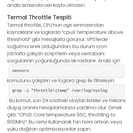
analiz sırasında veri kaybı olmasın.
Termal Throttle Tespiti
Termal throttle, CPU’nun aşırı ısınmasından
kaynaklanır ve loglarda “cpuX: temperature above
threshold” gibi mesajlarla görünür. VPS’lerde
soğutma sınırlı olduğundan, bu durum cron
job’larla çalışan script’lerin veya veritabanı
sorgularının yoğunluğunda sık rastlanır. Analiz için
sensors
komutunu çalıştırın ve loglara grep ile filtreleyin:
grep -i "throttle\|temp" /var/log/syslog
. Bu komut, son 24 saatteki olayları listeler ve frekans
düşüş oranını hesaplamanıza yardımcı olur. Örnek
çıktı: “CPU0: Core temperature 95C, throttling to
800MHz”. Bu veriyi kullanarak fan hızını artıran veya
yükü dağıtan optimizasyonlar yapın.