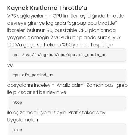
Kaynak Kısıtlama Throttle’u
VPS sağlayıcılarının CPU limitleri aşıldığında throttle
devreye girer ve loglarda “cgroup cpu throttle”
ibareleri bulunur. Bu, burstable CPU planlarında
yaygındır; örneğin 2 vCPU’lu bir planda sürekli yük
100%’ü geçerse frekans %50’ye iner. Tespit için
cat /sys/fs/cgroup/cpu/cpu.cfs_quota_us
ve
cpu.cfs_period_us
dosyalarını inceleyin. Analiz adımı: Zaman bazlı grep
ile pik saatleri belirleyin ve
htop
ile eş zamanlı işlem izleyin. Pratik takeaway:
Uygulamaları
nice